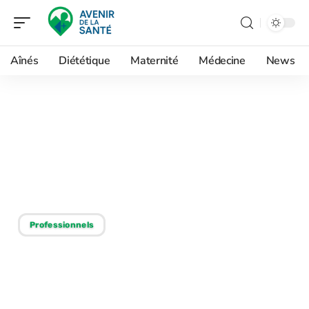
Aînés
Diététique
Maternité
Médecine
News
23/12/2025
Médecin : quel spécialiste
gagne le mieux sa vie ?
Décryptage complet
Professionnels