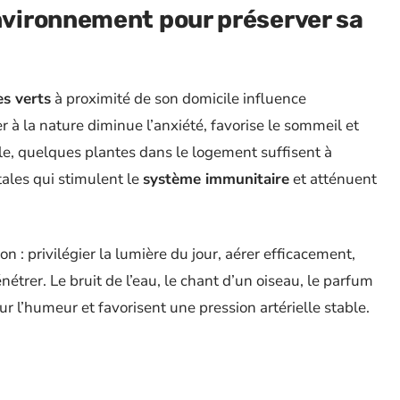
vironnement pour préserver sa
s verts
à proximité de son domicile influence
r à la nature diminue l’anxiété, favorise le sommeil et
le, quelques plantes dans le logement suffisent à
ales qui stimulent le
système immunitaire
et atténuent
on : privilégier la lumière du jour, aérer efficacement,
étrer. Le bruit de l’eau, le chant d’un oiseau, le parfum
ur l’humeur et favorisent une pression artérielle stable.
e viser
au moins deux heures hebdomadaires dans la
 sur la santé mentale et corporelle.