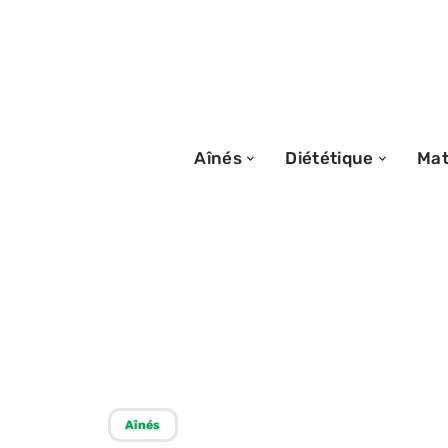
Aînés
Diététique
Mat
07/03/2026
Les facteurs du 
favorisent vraim
Aînés