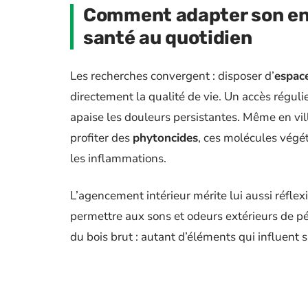
Comment adapter son en
santé au quotidien
Les recherches convergent : disposer d’
espace
directement la qualité de vie. Un accès régulie
apaise les douleurs persistantes. Même en vil
profiter des
phytoncides
, ces molécules végét
les inflammations.
L’agencement intérieur mérite lui aussi réflexi
permettre aux sons et odeurs extérieurs de pén
du bois brut : autant d’éléments qui influent s
Les professionnels de santé recommandent d
nature
pour profiter pleinement des bénéfices