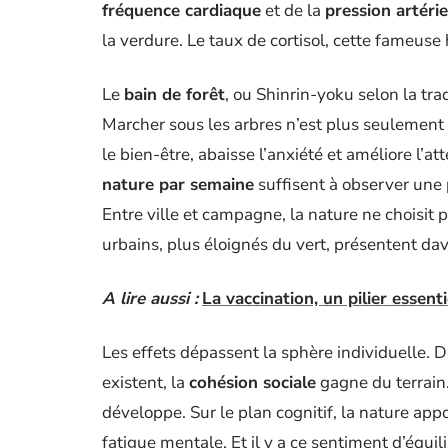
fréquence cardiaque
et de la
pression artérie
la verdure. Le taux de cortisol, cette fameuse 
Le
bain de forêt
, ou Shinrin-yoku selon la tr
Marcher sous les arbres n’est plus seulement 
le bien-être, abaisse l’anxiété et améliore l’att
nature par semaine
suffisent à observer une 
Entre ville et campagne, la nature ne choisit 
urbains, plus éloignés du vert, présentent da
A lire aussi :
La vaccination, un pilier essent
Les effets dépassent la sphère individuelle. D
existent, la
cohésion sociale
gagne du terrain. 
développe. Sur le plan cognitif, la nature appo
fatigue mentale. Et il y a ce sentiment d’équilib