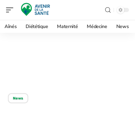
Aînés
Diététique
Maternité
Médecine
News
04/03/2026
Reconnaître les signes et
symptômes de la blessure
d’abandon
News