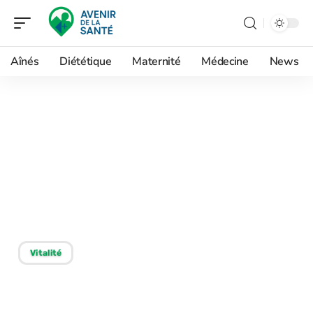
Aînés
Diététique
Maternité
Médecine
News
20/01/2026
Équilibre vie
professionnelle et vie
personnelle : astuces
efficaces pour y parvenir !
Vitalité