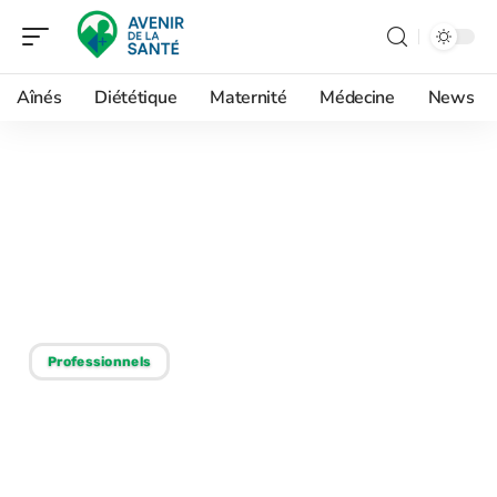
Aînés
Diététique
Maternité
Médecine
News
24/02/2026
Quelle est l’année de
médecine la plus redoutée
et pourquoi
Professionnels