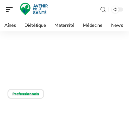
Aînés
Diététique
Maternité
Médecine
News
14/02/2026
Stratégie infirmière :
optimiser les soins d’un
patient mourant
Professionnels