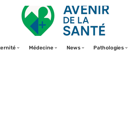
ernité
Médecine
News
Pathologies
4 types de
eurs traits clés