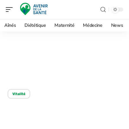
Aînés
Diététique
Maternité
Médecine
News
06/03/2026
Se libérer du sucre : des
méthodes naturelles pour
nettoyer son corps
Vitalité