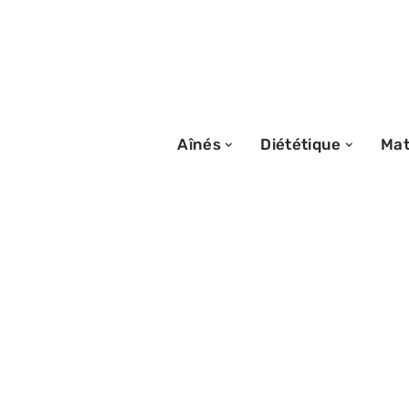
Aînés
Diététique
Mat
02/02/2026
Les vertus éner
incontournables 
protectrice la p