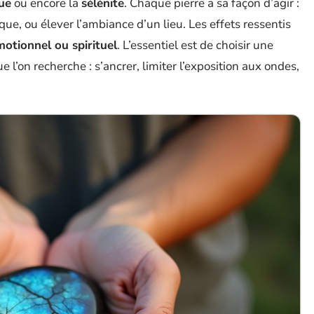
ue
ou encore la
sélénite
. Chaque pierre a sa façon d’agir :
que, ou élever l’ambiance d’un lieu. Les effets ressentis
motionnel ou spirituel
. L’essentiel est de choisir une
e l’on recherche : s’ancrer, limiter l’exposition aux ondes,