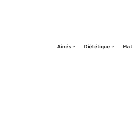
Aînés
Diététique
Mat
20/08/2025
Perte de poids 
malgré une aug
l’alimentation : 