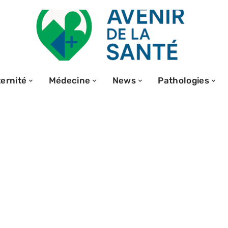
ernité
Médecine
News
Pathologies
inattendue
mentation de
les raisons