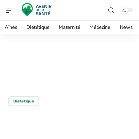
Aînés
Diététique
Maternité
Médecine
News
20/02/2026
Méthodes simples pour
dégonfler le ventre et
nettoyer le côlon
Diététique