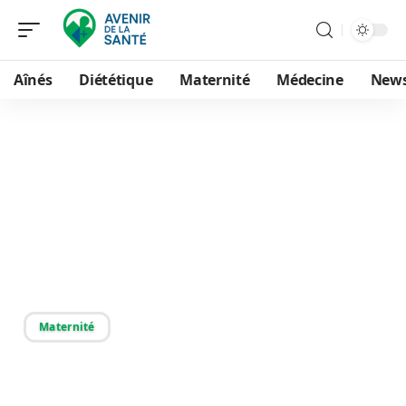
Aînés
Diététique
Maternité
Médecine
New
01/01/2026
Le bon moment pour
concevoir : quand faire
l’amour pour tomber
enceinte
Maternité