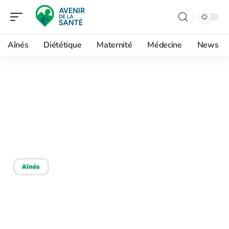
Aînés
Diététique
Maternité
Médecine
News
20/11/2025
Muscler son dos à 70 ans :
exercices simples et
efficaces à domicile
Aînés