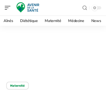
Aînés
Diététique
Maternité
Médecine
News
10/12/2025
Ce que recouvrent les
soins prénatals
traditionnels et leurs
pratiques actuelles
Maternité