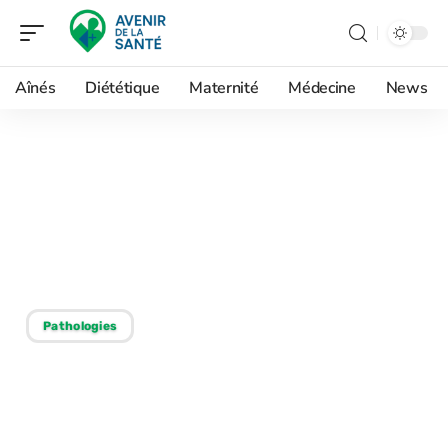
Aînés
Diététique
Maternité
Médecine
News
21/08/2025
Trouble mental effrayant :
identification du plus
inquiétant
Pathologies