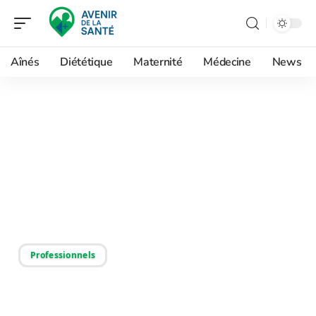
Aînés
Diététique
Maternité
Médecine
News
16/09/2025
Les principes
fondamentaux des soins
palliatifs et leur
philosophie
Professionnels